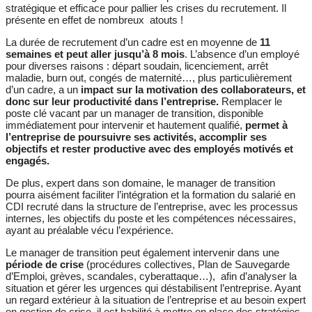
stratégique et efficace pour pallier les crises du recrutement. Il
présente en effet de nombreux atouts !
La durée de recrutement d’un cadre est en moyenne de
11
semaines et peut aller jusqu’à 8 mois
. L’absence d’un employé
pour diverses raisons : départ soudain, licenciement, arrêt
maladie, burn out, congés de maternité…, plus particulièrement
d’un cadre, a un
impact sur la motivation des collaborateurs, et
donc sur leur productivité dans l’entreprise.
Remplacer le
poste clé vacant par un manager de transition, disponible
immédiatement pour intervenir et hautement qualifié,
permet à
l’entreprise de poursuivre ses activités, accomplir ses
objectifs et rester productive avec des employés motivés et
engagés.
De plus, expert dans son domaine, le manager de transition
pourra aisément faciliter l’intégration et la formation du salarié en
CDI recruté dans la structure de l’entreprise, avec les processus
internes, les objectifs du poste et les compétences nécessaires,
ayant au préalable vécu l’expérience.
Le manager de transition peut également intervenir dans une
période de crise
(procédures collectives, Plan de Sauvegarde
d’Emploi, grèves, scandales, cyberattaque…), afin d’analyser la
situation et gérer les urgences qui déstabilisent l’entreprise. Ayant
un regard extérieur à la situation de l’entreprise et au besoin expert
en gestion de crise, il est habilité à mettre en place des stratégies