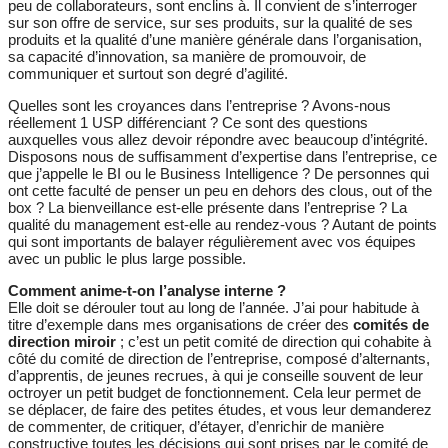
peu de collaborateurs, sont enclins à. Il convient de s’interroger
sur son offre de service, sur ses produits, sur la qualité de ses
produits et la qualité d’une manière générale dans l’organisation,
sa capacité d’innovation, sa manière de promouvoir, de
communiquer et surtout son degré d’agilité.
Quelles sont les croyances dans l’entreprise ? Avons-nous
réellement 1 USP différenciant ? Ce sont des questions
auxquelles vous allez devoir répondre avec beaucoup d’intégrité.
Disposons nous de suffisamment d’expertise dans l’entreprise, ce
que j’appelle le BI ou le Business Intelligence ? De personnes qui
ont cette faculté de penser un peu en dehors des clous, out of the
box ? La bienveillance est-elle présente dans l’entreprise ? La
qualité du management est-elle au rendez-vous ? Autant de points
qui sont importants de balayer régulièrement avec vos équipes
avec un public le plus large possible.
Comment anime-t-on l’analyse interne ?
Elle doit se dérouler tout au long de l’année. J’ai pour habitude à
titre d’exemple dans mes organisations de créer des
comités de
direction miroir
; c’est un petit comité de direction qui cohabite à
côté du comité de direction de l’entreprise, composé d’alternants,
d’apprentis, de jeunes recrues, à qui je conseille souvent de leur
octroyer un petit budget de fonctionnement. Cela leur permet de
se déplacer, de faire des petites études, et vous leur demanderez
de commenter, de critiquer, d’étayer, d’enrichir de manière
constructive toutes les décisions qui sont prises par le comité de