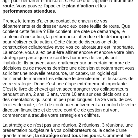
agir pour démarrer et mesurer. C’est ce que j’appelle la
feuille de
route
. Vous pouvez l’appeler le
plan d’action
et les
performances attendues
.
Prenez le temps d’aller au contact de chacun de vos
départements et de dresser avec eux cette feuille de route. Que
contient cette feuille ? Elle contient une date de démarrage, le
contenu d’une action, la performance attendue et le délai imparti
pour réaliser cette action. Cette étape de discussion et de
construction collaborative avec vos collaborateurs est importante.
Là encore, vous allez peut être affiner encore et encore votre plan
stratégique parce que ce sont les hommes de l’art, ils ont
l’habitude. Ils peuvent vous challenger sur un certain nombre de
décisions ou de moyens derrière une décision et notamment vous
solliciter une nouvelle ressource, un capex, un logiciel qui
faciliterait de manière très efficace le déroulement et le succès de
votre stratégie. Donc c’est une étape extrêmement importante.
C’est le livre de chevet qui va accompagner vos collaborateurs
pendant un an, 2 ans, 3 ans, voire 10 ans sur des décisions ou
des orientations qui sont un peu plus longues. La 2e vertu de ces
feuilles de route, c’est de contribuer activement au confort de votre
direction financière et de votre contrôle de gestion qui vont
commencer à traduire votre stratégie en chiffres.
La stratégie ce n’est pas une réunion, 2 réunions, 3 réunions, une
présentation budgétaire à vos collaborateurs ou le cadre d’une
grande messe ;
la stratégie c’est tous les jours
. Comment fait-